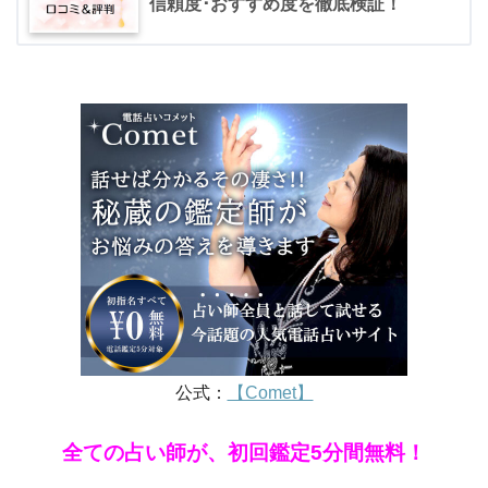
信頼度･おすすめ度を徹底検証！
公式：
【Comet】
全ての占い師が、初回鑑定5分間無料！